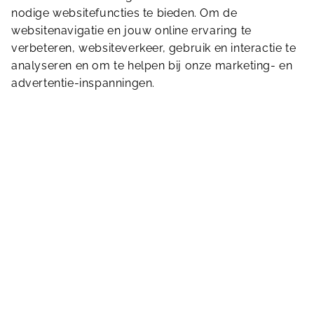
nodige websitefuncties te bieden. Om de
Terug naar Home
websitenavigatie en jouw online ervaring te
verbeteren, websiteverkeer, gebruik en interactie te
Stuur ons een bericht
analyseren en om te helpen bij onze marketing- en
advertentie-inspanningen.
Parklaan 3
3335 LM
Zwijndrecht
078 610 20 23
hogedevel@sportbedrijfzwijndrecht.nl