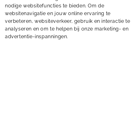
nodige websitefuncties te bieden. Om de
Terug naar Home
websitenavigatie en jouw online ervaring te
verbeteren, websiteverkeer, gebruik en interactie te
Stuur ons een bericht
analyseren en om te helpen bij onze marketing- en
advertentie-inspanningen.
Parklaan 3
3335 LM
Zwijndrecht
078 610 20 23
hogedevel@sportbedrijfzwijndrecht.nl