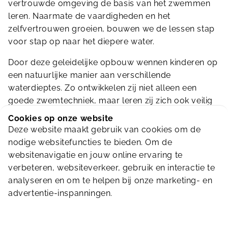
vertrouwde omgeving de basis van het zwemmen
leren. Naarmate de vaardigheden en het
zelfvertrouwen groeien, bouwen we de lessen stap
voor stap op naar het diepere water.
Door deze geleidelijke opbouw wennen kinderen op
een natuurlijke manier aan verschillende
waterdieptes. Zo ontwikkelen zij niet alleen een
goede zwemtechniek, maar leren zij zich ook veilig
en zelfstandig redden in zowel ondiep als diep
Cookies op onze website
water.
Deze website maakt gebruik van cookies om de
nodige websitefuncties te bieden. Om de
Onze ervaren en gediplomeerde instructeurs
websitenavigatie en jouw online ervaring te
begeleiden de kinderen tijdens elke les met
verbeteren, websiteverkeer, gebruik en interactie te
persoonlijke aandacht en duidelijke uitleg. Er wordt
analyseren en om te helpen bij onze marketing- en
gewerkt in kleine groepen, zodat ieder kind op zijn
advertentie-inspanningen.
of haar eigen tempo kan leren en voldoende
aandacht krijgt. Veiligheid, plezier en vertrouwen
staan hierbij altijd centraal.