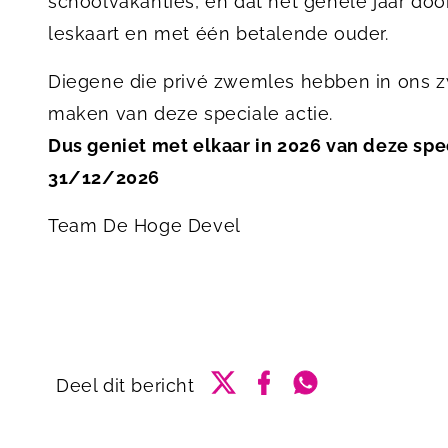
schoolvakanties, en dat het gehele jaar doo
leskaart en met één betalende ouder.
Diegene die privé zwemles hebben in ons
maken van deze speciale actie.
Dus geniet met elkaar in 2026 van deze spec
31/12/2026
Team De Hoge Devel
Delen via Twitter
Delen via Facebook
Delen via Whats
Deel dit bericht