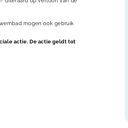
r! Uiteraard op vertoon van de
 zwembad mogen ook gebruik
iale actie. De actie geldt tot
app