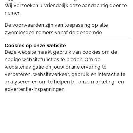
Wij verzoeken u vriendelijk deze aandachtig door te
nemen.
De voorwaarden zijn van toepassing op alle
zwemlesdeelnemers vanaf de genoemde
ingangsdatum.
Cookies op onze website
Deze website maakt gebruik van cookies om de
Wij danken u voor uw vertrouwen en kijken uit naar
nodige websitefuncties te bieden. Om de
een fijne voortzetting van de zwemlessen voor uw
websitenavigatie en jouw online ervaring te
kind(eren).
verbeteren, websiteverkeer, gebruik en interactie te
Aangepaste Algemene Voorwaarden Zwembad De
analyseren en om te helpen bij onze marketing- en
Hoge Devel
september 2025
advertentie-inspanningen.
Inschrijven;
Zwemlessen en leskaarten
- 4-lessenkaart: geldig voor 4 aaneengesloten
weken, les in elke week. De kaart moet direct