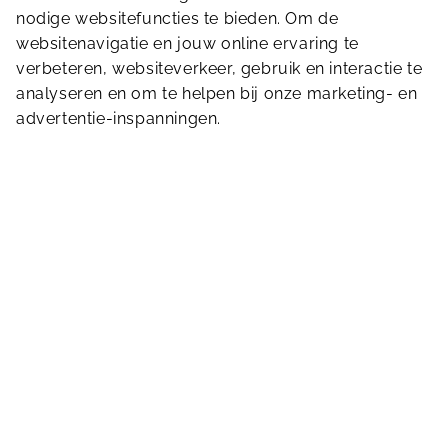
nodige websitefuncties te bieden. Om de
Terug naar Home
websitenavigatie en jouw online ervaring te
verbeteren, websiteverkeer, gebruik en interactie te
Stuur ons een bericht
analyseren en om te helpen bij onze marketing- en
advertentie-inspanningen.
Parklaan 3
3335 LM
Zwijndrecht
078 610 20 23
hogedevel@sportbedrijfzwijndrecht.nl